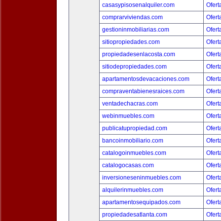
casasypisosenalquiler.com
Ofert
comprarviviendas.com
Ofert
gestioninmobiliarias.com
Ofert
sitiopropiedades.com
Ofert
propiedadesenlacosta.com
Ofert
sitiodepropiedades.com
Ofert
apartamentosdevacaciones.com
Ofert
compraventabienesraices.com
Ofert
ventadechacras.com
Ofert
webinmuebles.com
Ofert
publicatupropiedad.com
Ofert
bancoinmobiliario.com
Ofert
catalogoinmuebles.com
Ofert
catalogocasas.com
Ofert
inversioneseninmuebles.com
Ofert
alquilerinmuebles.com
Ofert
apartamentosequipados.com
Ofert
propiedadesatlanta.com
Ofert