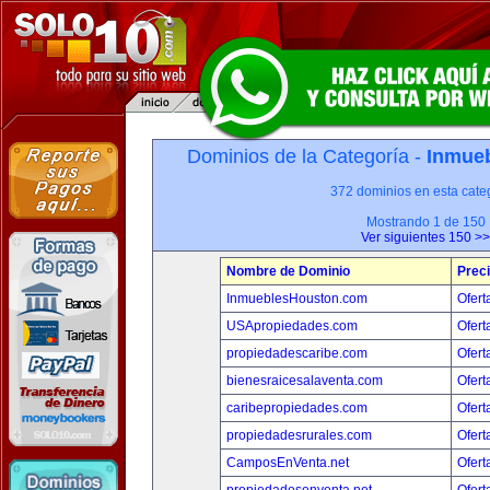
Dominios de la Categoría -
Inmueb
372 dominios en esta categ
Mostrando 1 de 150
Ver siguientes 150 >>
Nombre de Dominio
Prec
InmueblesHouston.com
Ofert
USApropiedades.com
Ofert
propiedadescaribe.com
Ofert
bienesraicesalaventa.com
Ofert
caribepropiedades.com
Ofert
propiedadesrurales.com
Ofert
CamposEnVenta.net
Ofert