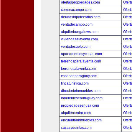
ofertaspropiedades.com
Ofert
compracampo.com
Ofert
deudashipotecarias.com
Ofert
ventadecampo.com
Ofert
alquilerbungalows.com
Ofert
viviendasalaventa.com
Ofert
ventadesuelo.com
Ofert
apartamentosycasas.com
Ofert
terrenosparalaventa.com
Ofert
terrenosalaventa.com
Ofert
casasenparaguay.com
Ofert
fincaturistica.com
Ofert
directorioinmuebles.com
Ofert
inmueblesenuruguay.com
Ofert
propiedadesenusa.com
Ofert
alquilercentro.com
Ofert
encuentrainmuebles.com
Ofert
casasyquintas.com
Ofert