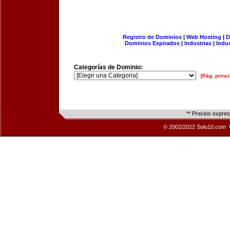
Registro de Dominios
|
Web Hosting
|
D
Dominios Expirados
|
Industrias
|
Indu
Categorías de Dominio:
[Pág. princi
** Precios expre
© 2002/2022 Solo10.com