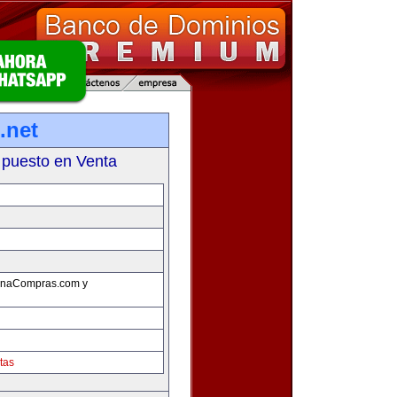
.net
 puesto en Venta
ZonaCompras.com y
tas