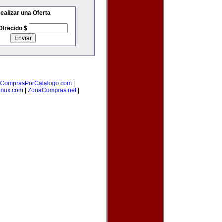
ealizar una Oferta
Ofrecido $
ComprasPorCatalogo.com
|
inux.com
|
ZonaCompras.net
|