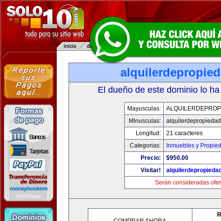
alquilerdepropie
El dueño de este dominio lo ha
Mayusculas:
ALQUILERDEPROP
Minusculas:
alquilerdepropiedad
Longitud:
21 caracteres
Categorias:
Inmuebles y Propie
Precio:
$950.00
Visitar!
alquilerdepropieda
Serán consideradas ofer
R