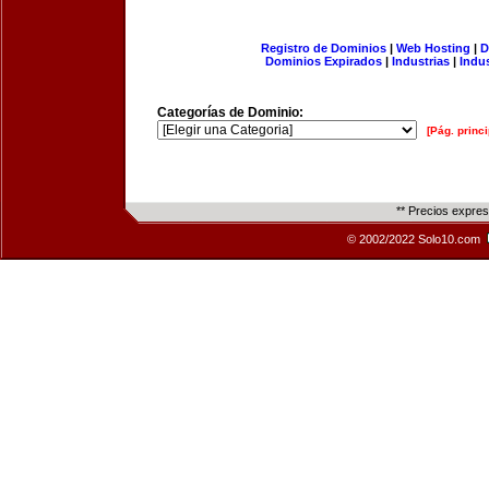
Registro de Dominios
|
Web Hosting
|
D
Dominios Expirados
|
Industrias
|
Indu
Categorías de Dominio:
[Pág. princi
** Precios expre
© 2002/2022 Solo10.com