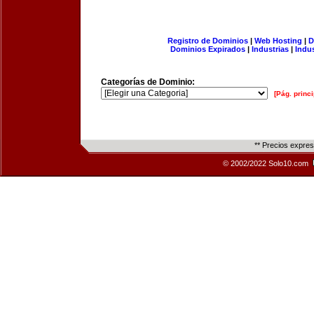
Registro de Dominios
|
Web Hosting
|
D
Dominios Expirados
|
Industrias
|
Indu
Categorías de Dominio:
[Pág. princi
** Precios expre
© 2002/2022 Solo10.com