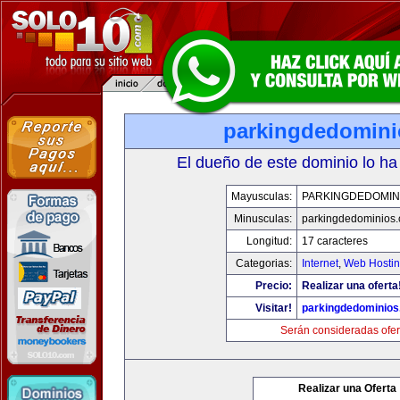
parkingdedomin
El dueño de este dominio lo ha
Mayusculas:
PARKINGDEDOMIN
Minusculas:
parkingdedominios
Longitud:
17 caracteres
Categorias:
Internet
,
Web Hostin
Precio:
Realizar una oferta
Visitar!
parkingdedominio
Serán consideradas ofer
Realizar una Oferta