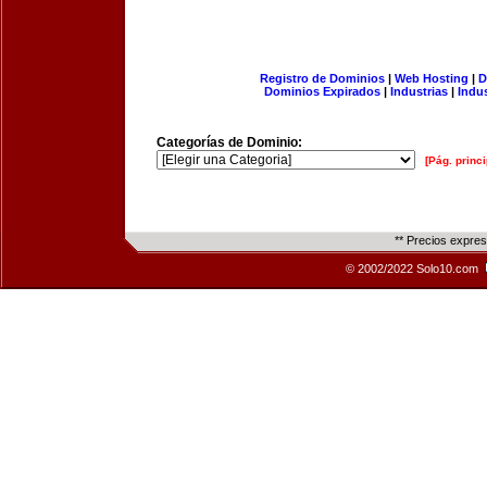
Registro de Dominios
|
Web Hosting
|
D
Dominios Expirados
|
Industrias
|
Indu
Categorías de Dominio:
[Pág. princi
** Precios expre
© 2002/2022 Solo10.com