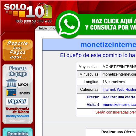
monetizeintern
El dueño de este dominio lo ha
Mayusculas:
MONETIZEINTERN
Minusculas:
monetizeinternet.c
Longitud:
16 caracteres
Categorias:
Internet
,
Web Hostin
Precio:
Realizar una oferta
Visitar!
monetizeinternet.
Serán consideradas ofer
Realizar una Oferta