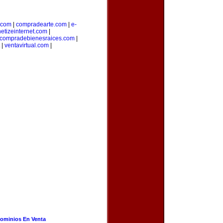
.com
|
compradearte.com
|
e-
etizeinternet.com
|
compradebienesraices.com
|
|
ventavirtual.com
|
ominios En Venta