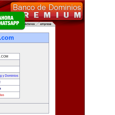
e.com
E.COM
g y Dominios
!
m
tas