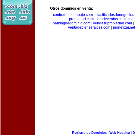
Otros dominios en venta:
centrodeteletrabajo.com
|
clasificadosdenegocios
propiedad.com
|
forodeventas.com
|
mon
parkingdedominio.com
|
vendasupropiedad.com
|
ventadebienesraices.com
|
monetizar.net
Registro de Dominios
|
Web Hosting
|
D