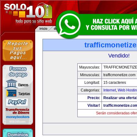
trafficmonetiz
Vendido!
Mayusculas:
TRAFFICMONETIZ
Minusculas:
trafficmonetize.com
Longitud:
15 caracteres
Categorias:
Internet
,
Web Hostin
Precio:
Realizar una oferta
Visitar!
trafficmonetize.co
Serán consideradas ofer