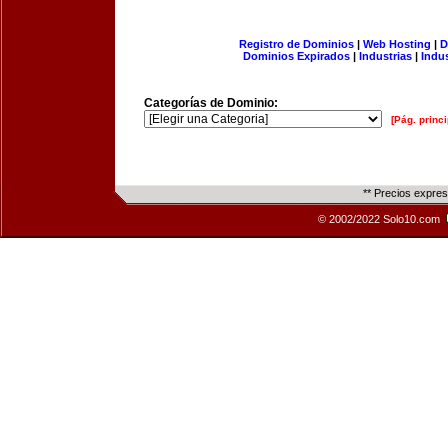
Registro de Dominios
|
Web Hosting
|
D
Dominios Expirados
|
Industrias
|
Indu
Categorías de Dominio:
[Pág. princi
** Precios expre
© 2002/2022 Solo10.com