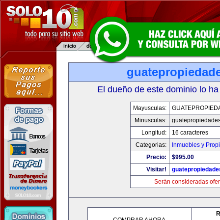
guatepropiedad
El dueño de este dominio lo ha
Mayusculas:
GUATEPROPIED
Minusculas:
guatepropiedade
Longitud:
16 caracteres
Categorias:
Inmuebles y Prop
Precio:
$995.00
Visitar!
guatepropiedade
Serán consideradas ofer
R