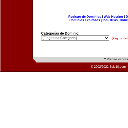
Registro de Dominios
|
Web Hosting
|
D
Dominios Expirados
|
Industrias
|
Indu
Categorías de Dominio:
[Pág. princi
** Precios expre
© 2002/2022 Solo10.com