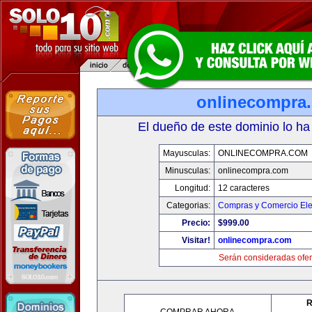
onlinecompra
El dueño de este dominio lo ha
Mayusculas:
ONLINECOMPRA.COM
Minusculas:
onlinecompra.com
Longitud:
12 caracteres
Categorias:
Compras y Comercio Ele
Precio:
$999.00
Visitar!
onlinecompra.com
Serán consideradas ofer
R