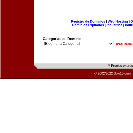
Registro de Dominios
|
Web Hosting
|
D
Dominios Expirados
|
Industrias
|
Indu
Categorías de Dominio:
[Pág. princi
** Precios expre
© 2002/2022 Solo10.com