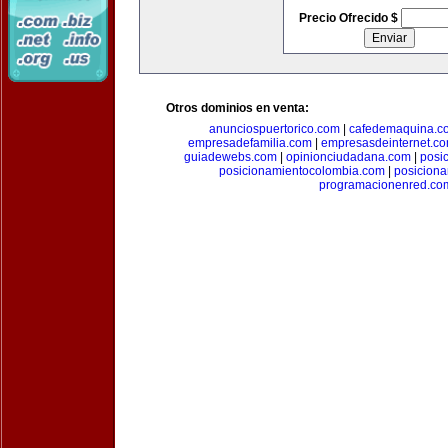
Precio Ofrecido $
Otros dominios en venta:
anunciospuertorico.com
|
cafedemaquina.c
empresadefamilia.com
|
empresasdeinternet.c
guiadewebs.com
|
opinionciudadana.com
|
posi
posicionamientocolombia.com
|
posicion
programacionenred.co