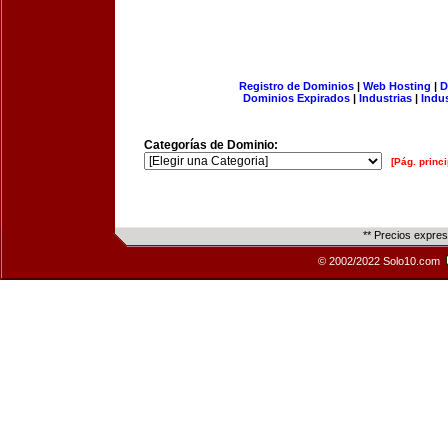
Registro de Dominios
|
Web Hosting
|
D
Dominios Expirados
|
Industrias
|
Indu
Categorías de Dominio:
[Pág. princi
** Precios expre
© 2002/2022 Solo10.com