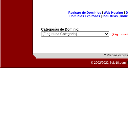
Registro de Dominios
|
Web Hosting
|
D
Dominios Expirados
|
Industrias
|
Indu
Categorías de Dominio:
[Pág. princi
** Precios expre
© 2002/2022 Solo10.com