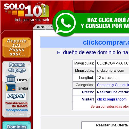
clickcomprar
El dueño de este dominio lo ha
Mayusculas:
CLICKCOMPRAR.
Minusculas:
clickcomprar.com
Longitud:
12 caracteres
Categorias:
Compras y Comercio
Precio:
Realizar una oferta
Visitar!
clickcomprar.com
Serán consideradas ofer
Realizar una Oferta