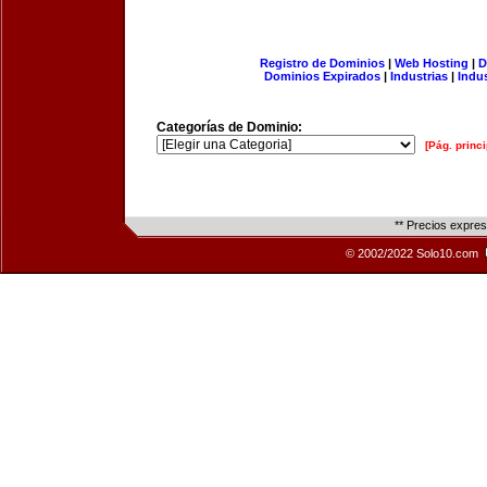
Registro de Dominios
|
Web Hosting
|
D
Dominios Expirados
|
Industrias
|
Indu
Categorías de Dominio:
[Pág. princi
** Precios expre
© 2002/2022 Solo10.com