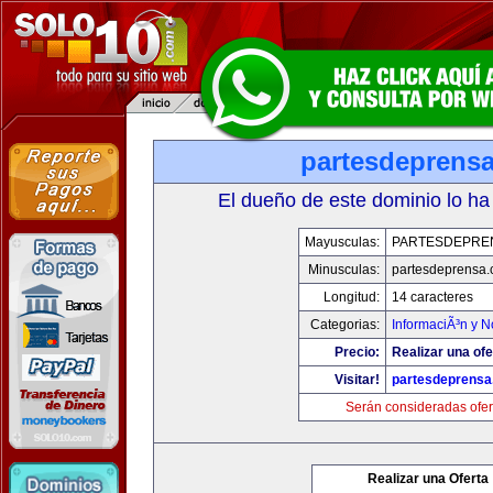
partesdeprens
El dueño de este dominio lo ha
Mayusculas:
PARTESDEPRE
Minusculas:
partesdeprensa
Longitud:
14 caracteres
Categorias:
InformaciÃ³n y N
Precio:
Realizar una ofe
Visitar!
partesdeprens
Serán consideradas ofer
Realizar una Oferta