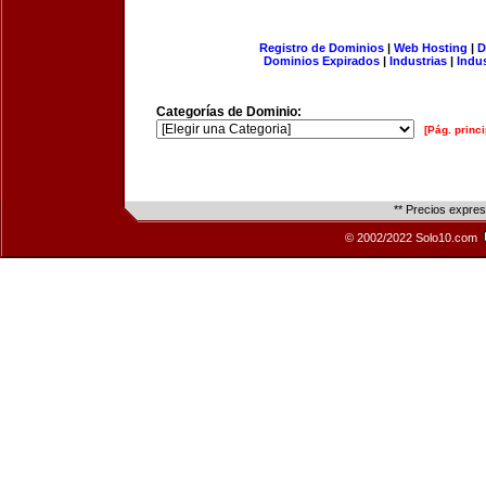
Registro de Dominios
|
Web Hosting
|
D
Dominios Expirados
|
Industrias
|
Indu
Categorías de Dominio:
[Pág. princi
** Precios expre
© 2002/2022 Solo10.com