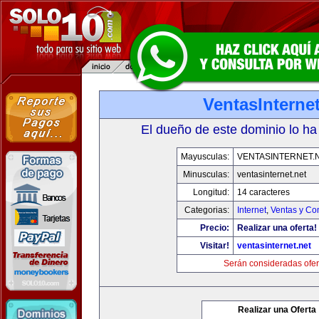
VentasInternet
El dueño de este dominio lo ha
Mayusculas:
VENTASINTERNET.
Minusculas:
ventasinternet.net
Longitud:
14 caracteres
Categorias:
Internet
,
Ventas y Co
Precio:
Realizar una oferta!
Visitar!
ventasinternet.net
Serán consideradas ofer
Realizar una Oferta