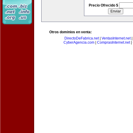
Precio Ofrecido $
Otros dominios en venta:
DirectoDeFabrica.net
|
VentasInternet.net
CyberAgencia.com
|
ComprasInternet.net
|