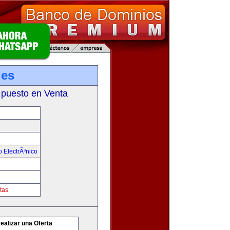
.es
 puesto en Venta
 ElectrÃ³nico
tas
ealizar una Oferta