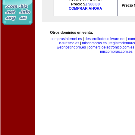
COMPRAR AHORA
Precio $
2,500.00
Precio 
COMPRAR AHORA
Otros dominios en venta:
comprasinternet.es
|
desarrollodesoftware.net
|
com
e-turismo.es
|
miscompras.es
|
registrodemarc
webhostingpro.es
|
comercioelectronico.com.es
miscompras.com.es
|