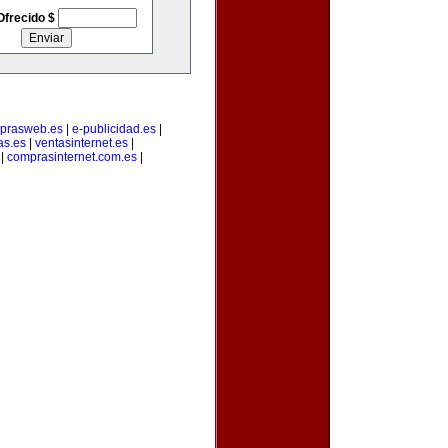
Ofrecido $
prasweb.es
|
e-publicidad.es
|
as.es
|
ventasinternet.es
|
|
comprasinternet.com.es
|