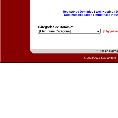
Registro de Dominios
|
Web Hosting
|
D
Dominios Expirados
|
Industrias
|
Indu
Categorías de Dominio:
[Pág. princi
** Precios expre
© 2002/2022 Solo10.com