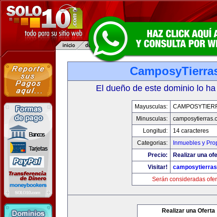
CamposyTierra
El dueño de este dominio lo ha
Mayusculas:
CAMPOSYTIER
Minusculas:
camposytierras.
Longitud:
14 caracteres
Categorias:
Inmuebles y Pro
Precio:
Realizar una ofe
Visitar!
camposytierra
Serán consideradas ofer
Realizar una Oferta