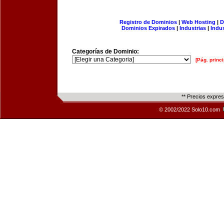
Registro de Dominios
|
Web Hosting
|
D
Dominios Expirados
|
Industrias
|
Indu
Categorías de Dominio:
[Pág. princi
** Precios expre
© 2002/2022 Solo10.com