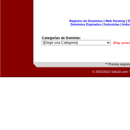
Registro de Dominios
|
Web Hosting
|
D
Dominios Expirados
|
Industrias
|
Indu
Categorías de Dominio:
[Pág. princi
** Precios expre
© 2002/2022 Solo10.com