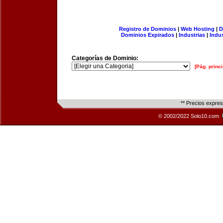
Registro de Dominios
|
Web Hosting
|
D
Dominios Expirados
|
Industrias
|
Indu
Categorías de Dominio:
[Pág. princi
** Precios expre
© 2002/2022 Solo10.com